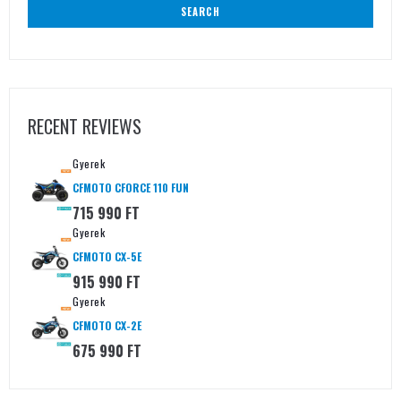
SEARCH
RECENT REVIEWS
Gyerek
CFMOTO CFORCE 110 FUN
715 990
FT
Gyerek
CFMOTO CX-5E
915 990
FT
Gyerek
CFMOTO CX-2E
675 990
FT