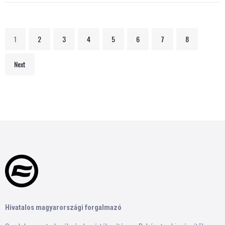
1
2
3
4
5
6
7
8
Next
Hivatalos magyarországi forgalmazó