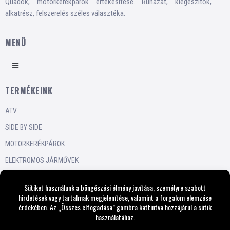
Quadok, motorkerékpárok értékesítése. Ruházat, kiegészítők,
alkatrész, felszerelés széles választéka.
MENÜ
TERMÉKEINK
ATV
SIDE BY SIDE
MOTORKERÉKPÁROK
ELEKTROMOS JÁRMŰVEK
GYEREKEKNEK
GYEREKEKNEK
LÉPJEN VELÜNK KAPCSOLATBA