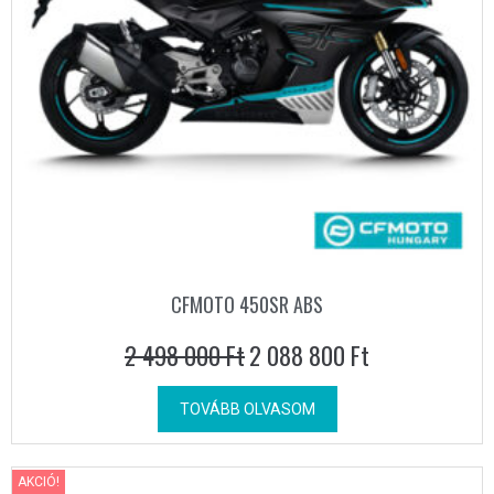
CFMOTO 450SR ABS
2 498 000
Ft
2 088 800
Ft
TOVÁBB OLVASOM
AKCIÓ!