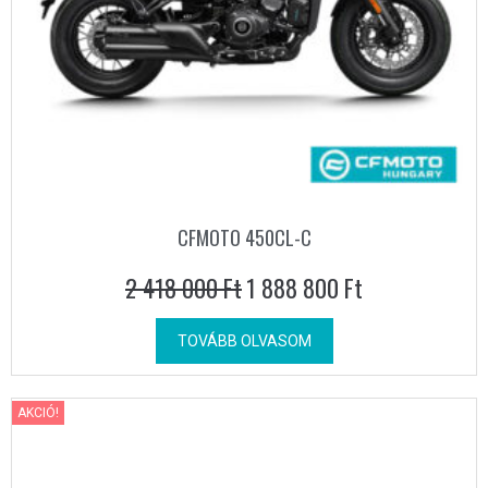
CFMOTO 450CL-C
2 418 000
Ft
1 888 800
Ft
TOVÁBB OLVASOM
AKCIÓ!