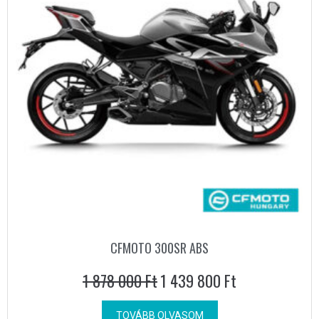
CFMOTO 300SR ABS
1 878 000
Ft
1 439 800
Ft
TOVÁBB OLVASOM