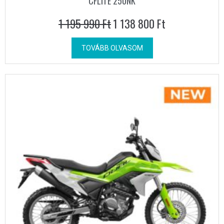
CFLITE 250NK
1 195 990
Ft
1 138 800
Ft
TOVÁBB OLVASOM