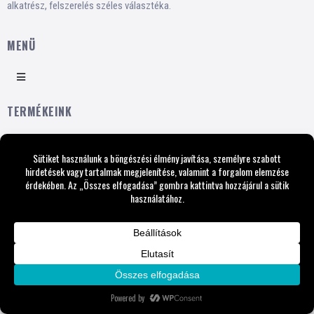
alkatrész, felszerelés széles választéka.
MENÜ
TERMÉKEINK
ATV
SIDE BY SIDE
MOTORKERÉKPÁROK
ELEKTROMOS JÁRMŰVEK
GYEREKEKNEK
GYEREKEKNEK
LÉPJEN VELÜNK KAPCSOLATBA