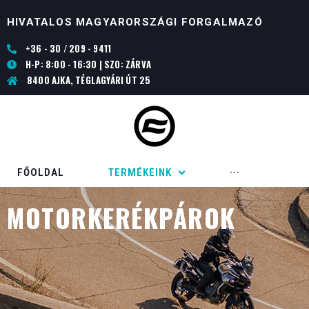
HIVATALOS MAGYARORSZÁGI FORGALMAZÓ
+36 - 30 / 209 - 9411
H-P: 8:00 - 16:30 | SZO: ZÁRVA
8400 AJKA, TÉGLAGYÁRI ÚT 25
FŐOLDAL
TERMÉKEINK
···
MOTORKERÉKPÁROK