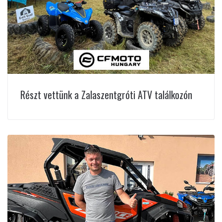
Részt vettünk a Zalaszentgróti ATV találkozón