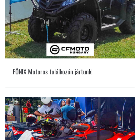
FŐNIX Motoros találkozón jártunk!